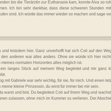
unden bis die Tierärztin zur Euthanasie kam, konnte Alva so ru
en. Ich bin sehr dankbar, dass diese schweren Stunden mit 
rlaufen sind. Ich würde das immer wieder so machen und sage 
a und trotzdem hier. Ganz unverhofft hat sich Coli auf den W
 den anderen war alles anders. Ohne sie würde ich hier nicht
meines normalen Horizontes alles möglich ist.
 ein langes Stück auf meinem Weg begleitet und mir ganz k
ibt.
og mit Gabriele war sehr wichtig, für sie, für mich. Und einen le
 meine kleine Prinzessin, du wirst für immer bei mir sein.
a warst und bist. Du begleitest Coli auf ihrem Weg und wachst ü
ränen zulassen, ohne mich im Kummer zu verlieren. Der Abschied 