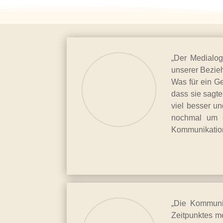
„Der Medialo
unserer Bezie
Was für ein Ge
dass sie sagte
viel besser u
nochmal um e
Kommunikation
„Die Kommunik
Zeitpunktes me