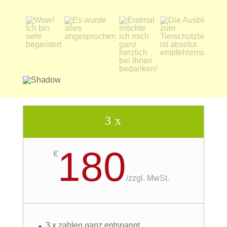
3 x
180
€
/
zzgl. MwSt.
3 x zahlen ganz entspannt