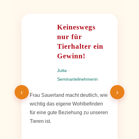
Keineswegs
nur für
Tierhalter ein
Gewinn!
Jutta ·
Seminarteilnehmerin
‹
›
Frau Sauerland macht deutlich, wie
Die A
wichtig das eigene Wohlbefinden
boden
für eine gute Beziehung zu unseren
einand
Tieren ist.
beeind
Klarhe
leben