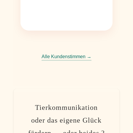
kompr
Alle Kundenstimmen →
Tierkommunikation
oder das eigene Glück
fördern — oder beides ?