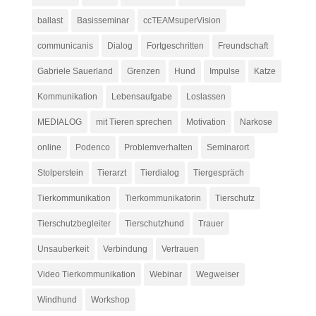
ballast
Basisseminar
ccTEAMsuperVision
communicanis
Dialog
Fortgeschritten
Freundschaft
Gabriele Sauerland
Grenzen
Hund
Impulse
Katze
Kommunikation
Lebensaufgabe
Loslassen
MEDIALOG
mit Tieren sprechen
Motivation
Narkose
online
Podenco
Problemverhalten
Seminarort
Stolperstein
Tierarzt
Tierdialog
Tiergespräch
Tierkommunikation
Tierkommunikatorin
Tierschutz
Tierschutzbegleiter
Tierschutzhund
Trauer
Unsauberkeit
Verbindung
Vertrauen
Video Tierkommunikation
Webinar
Wegweiser
Windhund
Workshop