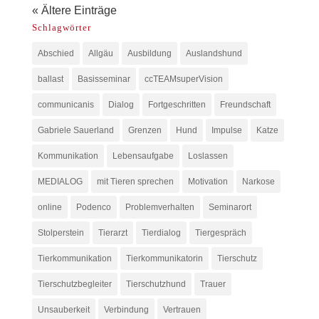
« Ältere Einträge
Schlagwörter
Abschied
Allgäu
Ausbildung
Auslandshund
ballast
Basisseminar
ccTEAMsuperVision
communicanis
Dialog
Fortgeschritten
Freundschaft
Gabriele Sauerland
Grenzen
Hund
Impulse
Katze
Kommunikation
Lebensaufgabe
Loslassen
MEDIALOG
mit Tieren sprechen
Motivation
Narkose
online
Podenco
Problemverhalten
Seminarort
Stolperstein
Tierarzt
Tierdialog
Tiergespräch
Tierkommunikation
Tierkommunikatorin
Tierschutz
Tierschutzbegleiter
Tierschutzhund
Trauer
Unsauberkeit
Verbindung
Vertrauen