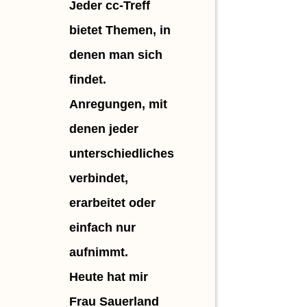
Jeder cc-Treff
Es war
bietet Themen, in
wieder
denen man sich
einmal
findet.
spannen
Anregungen, mit
faszinie
denen jeder
und
unterschiedliches
inspirier
verbindet,
Vielen D
erarbeitet oder
an Frau
einfach nur
Sauerlan
aufnimmt.
es ist so
Heute hat mir
schön, 
Frau Sauerland
man aus