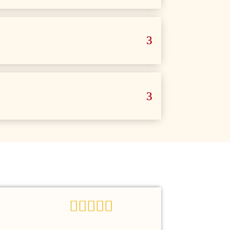







