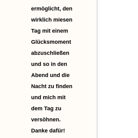
ermöglicht, den
jedem
wirklich miesen
Webinar
Tag mit einem
neue
Glücksmoment
Impulse
abzuschließen
mitnehm
und so in den
kann un
Abend und die
tut gut,
Nacht zu finden
durch n
und mich mit
Sichtwe
dem Tag zu
den eig
versöhnen.
Horizont
Danke dafür!
erweiter